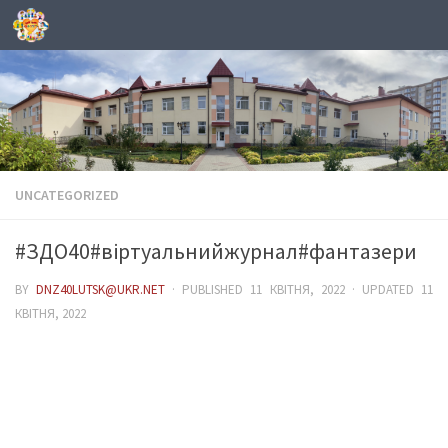
Skip to content
UNCATEGORIZED
#ЗДО40#віртуальнийжурнал#фантазери
BY
DNZ40LUTSK@UKR.NET
· PUBLISHED
11 КВІТНЯ, 2022
· UPDATED
11
КВІТНЯ, 2022