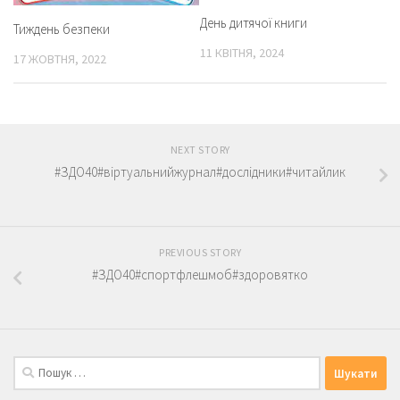
День дитячої книги
Тиждень безпеки
11 КВІТНЯ, 2024
17 ЖОВТНЯ, 2022
NEXT STORY
#ЗДО40#віртуальнийжурнал#дослідники#читайлик
PREVIOUS STORY
#ЗДО40#спортфлешмоб#здоровятко
Пошук: