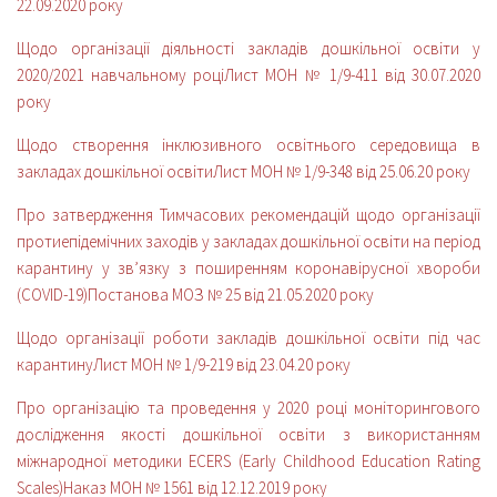
22.09.2020 року
Щодо організації діяльності закладів дошкільної освіти у
2020/2021 навчальному році
Лист МОН № 1/9-411 від 30.07.2020
року
Щодо створення інклюзивного освітнього середовища в
закладах дошкільної освіти
Лист МОН № 1/9-348 від 25.06.20 року
Про затвердження Тимчасових рекомендацій щодо організації
протиепідемічних заходів у закладах дошкільної освіти на період
карантину у зв’язку з поширенням коронавірусної хвороби
(СОVID-19)
Постанова МОЗ № 25 від 21.05.2020 року
Щодо організації роботи закладів дошкільної освіти під час
карантину
Лист МОН № 1/9-219 від 23.04.20 року
Про організацію та проведення у 2020 році моніторингового
дослідження якості дошкільної освіти з використанням
міжнародної методики ECERS (Early Childhood Education Rating
Scales)
Наказ МОН № 1561 від 12.12.2019 року