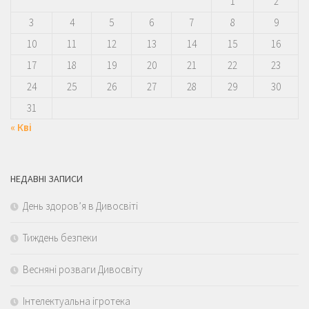
1
2
3
4
5
6
7
8
9
10
11
12
13
14
15
16
17
18
19
20
21
22
23
24
25
26
27
28
29
30
31
« Кві
НЕДАВНІ ЗАПИСИ
День здоров’я в Дивосвіті
Тиждень безпеки
Весняні розваги Дивосвіту
Інтелектуальна ігротека