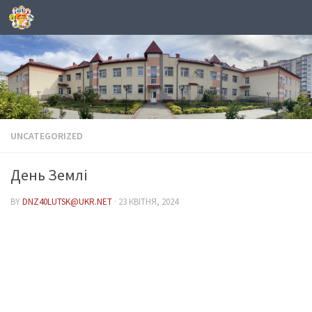
Skip to content
UNCATEGORIZED
День Землі
BY
DNZ40LUTSK@UKR.NET
·
23 КВІТНЯ, 2024