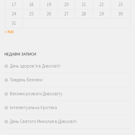
17
18
19
20
21
22
23
24
25
26
27
28
29
30
31
« Кві
НЕДАВНІ ЗАПИСИ
День здоров’я в Дивосвіті
Тиждень безпеки
Весняні розваги Дивосвіту
Інтелектуальна ігротека
День Святого Миколая в Дивосвіті