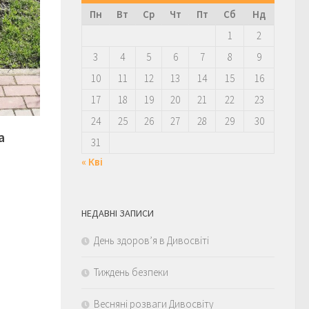
Пн
Вт
Ср
Чт
Пт
Сб
Нд
1
2
3
4
5
6
7
8
9
10
11
12
13
14
15
16
17
18
19
20
21
22
23
24
25
26
27
28
29
30
а
31
« Кві
НЕДАВНІ ЗАПИСИ
День здоров’я в Дивосвіті
Тиждень безпеки
Весняні розваги Дивосвіту