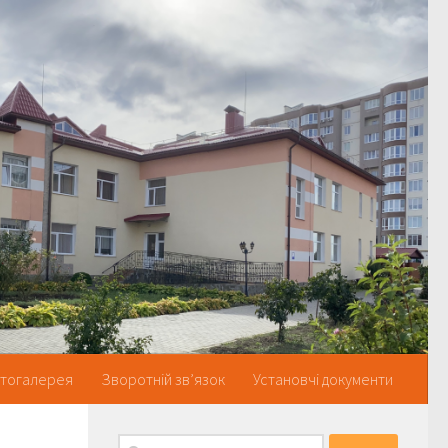
тогалерея
Зворотній зв’язок
Установчі документи
Пошук: