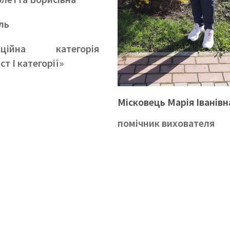
ль
каційна категорія
ст І категорії»
Місковець Марія Іванівн
помічник вихователя