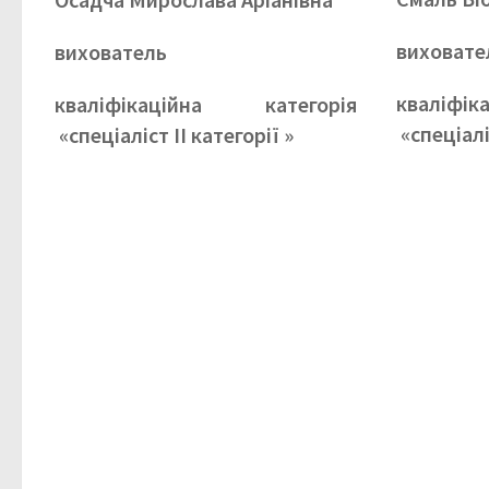
виховате
вихователь
кваліфі
кваліфікаційна категорія
«спеціалі
«спеціаліст ІІ категорії »