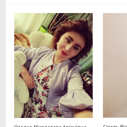
Смаль Ві
Осадча Мирослава Аріанівна