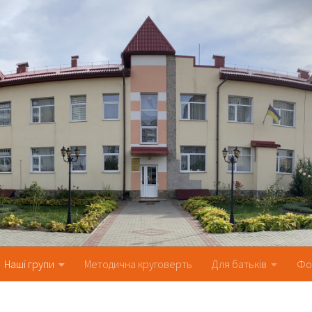
Наші групи
Методична круговерть
Для батьків
Фо