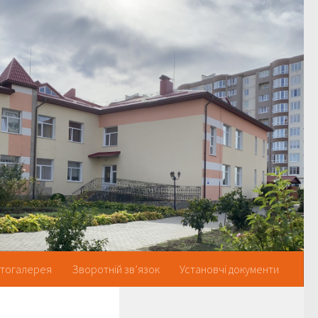
тогалерея
Зворотній зв’язок
Установчі документи