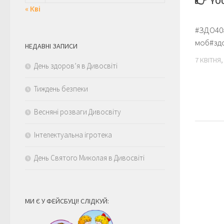
YOU
« Кві
#ЗДО40
моб#зд
НЕДАВНІ ЗАПИСИ
7 КВІТНЯ,
День здоров’я в Дивосвіті
Тиждень безпеки
Весняні розваги Дивосвіту
Інтелектуальна ігротека
День Святого Миколая в Дивосвіті
МИ Є У ФЕЙСБУЦІ! СЛІДКУЙ: