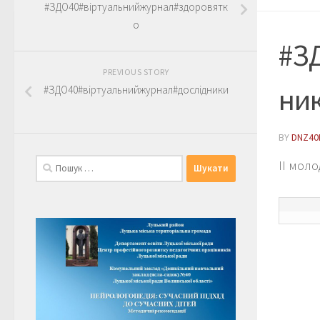
#ЗДО40#віртуальнийжурнал#здоровятк
о
#З
PREVIOUS STORY
ни
#ЗДО40#віртуальнийжурнал#дослідники
BY
DNZ40
Пошук:
ІІ мол