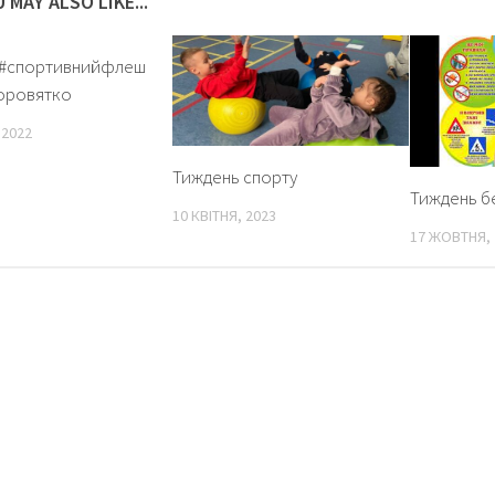
 MAY ALSO LIKE...
#спортивнийфлеш
оровятко
 2022
Тиждень спорту
Тиждень б
10 КВІТНЯ, 2023
17 ЖОВТНЯ, 