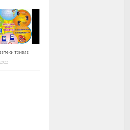
езпеки триває
2022