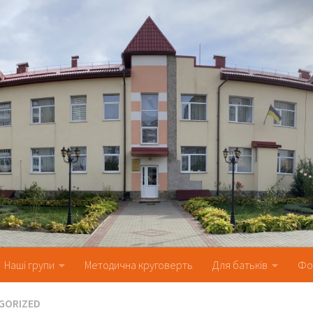
Наші групи
Методична круговерть
Для батьків
Фо
GORIZED