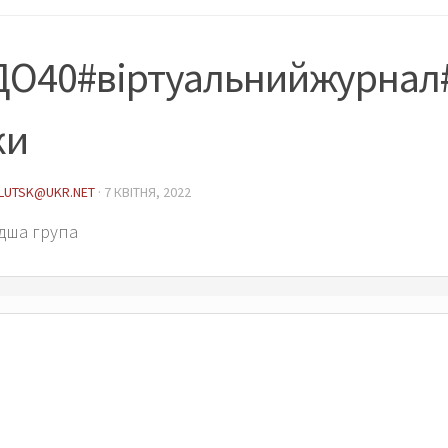
ДО40#віртуальнийжурнал
ки
LUTSK@UKR.NET
·
7 КВІТНЯ, 2022
одша група