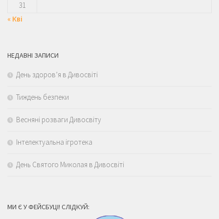
31
« Кві
НЕДАВНІ ЗАПИСИ
День здоров’я в Дивосвіті
Тиждень безпеки
Весняні розваги Дивосвіту
Інтелектуальна ігротека
День Святого Миколая в Дивосвіті
МИ Є У ФЕЙСБУЦІ! СЛІДКУЙ: