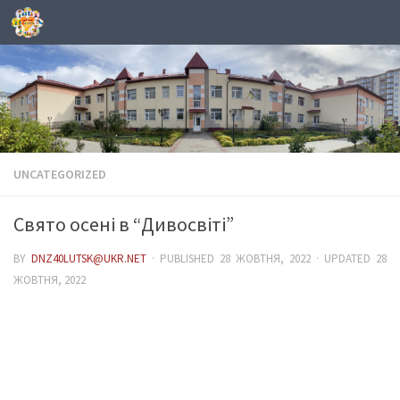
Skip to content
UNCATEGORIZED
Свято осені в “Дивосвіті”
BY
DNZ40LUTSK@UKR.NET
· PUBLISHED
28 ЖОВТНЯ, 2022
· UPDATED
28
ЖОВТНЯ, 2022