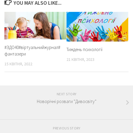
YOU MAY ALSO LIKE...
#ЗДО40#віртуальнийжурнал#
Тиждень психології
фантазери
21 КВІТНЯ, 2023
15 КВІТНЯ, 2022
NEXT STORY
Новорічні розваги “Дивосвіту”
PREVIOUS STORY