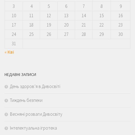
3
4
5
6
7
8
9
10
11
12
13
14
15
16
17
18
19
20
21
22
23
24
25
26
27
28
29
30
31
« Кві
НЕДАВНІ ЗАПИСИ
День здоров’я в Дивосвіті
Тиждень безпеки
Весняні розваги Дивосвіту
Інтелектуальна ігротека