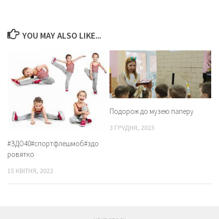
YOU MAY ALSO LIKE...
Подорож до музею паперу
3 ГРУДНЯ, 2023
#ЗДО40#спортфлешмоб#здо
ровятко
15 КВІТНЯ, 2022