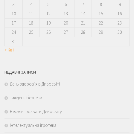
3
4
5
6
7
8
9
10
11
12
13
14
15
16
17
18
19
20
21
22
23
24
25
26
27
28
29
30
31
« Кві
НЕДАВНІ ЗАПИСИ
День здоров’я в Дивосвіті
Тиждень безпеки
Весняні розваги Дивосвіту
Інтелектуальна ігротека