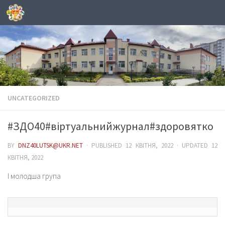
Skip to content
UNCATEGORIZED
#ЗДО40#віртуальнийжурнал#здоровятко
BY
DNZ40LUTSK@UKR.NET
· PUBLISHED
12 КВІТНЯ, 2022
· UPDATED
12
КВІТНЯ, 2022
І молодша група