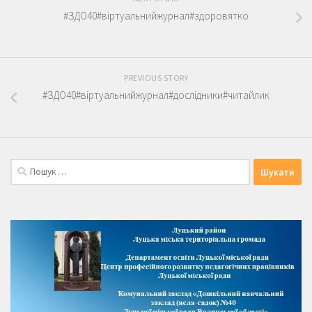
#ЗДО40#віртуальнийжурнал#здоровятко
PREVIOUS STORY
#ЗДО40#віртуальнийжурнал#дослідники#читайлик
Пошук: