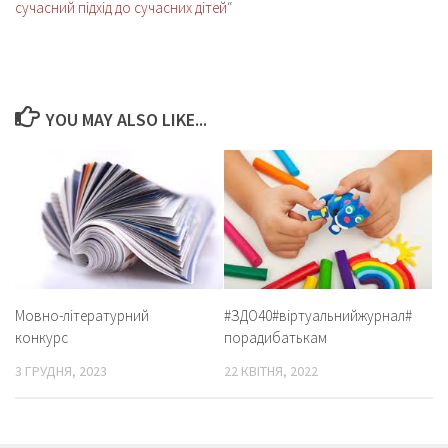
сучасний підхід до сучасних дітей
“
YOU MAY ALSO LIKE...
Мовно-літературний
#ЗДО40#віртуальнийжурнал#
конкурс
порадибатькам
3 ГРУДНЯ, 2023
22 КВІТНЯ, 2022