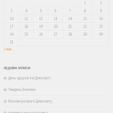
1
2
3
4
5
6
7
8
9
10
11
12
13
14
15
16
17
18
19
20
21
22
23
24
25
26
27
28
29
30
31
« Кві
НЕДАВНІ ЗАПИСИ
День здоров’я в Дивосвіті
Тиждень безпеки
Весняні розваги Дивосвіту
Інтелектуальна ігротека