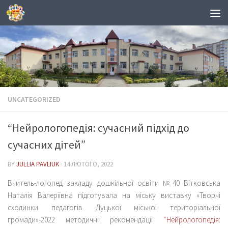
Skip to content
UNCATEGORIZED
“Нейрологопедія: сучасний підхід до
сучасних дітей”
BY
JULLIA PAVLIUK
·
14 ЛЮТОГО, 2022
Вчитель-логопед закладу дошкільної освіти №40 Вітковська
Наталія Валеріївна підготувала на міську виставку «Творчі
сходинки педагогів Луцької міської територіальної
громади»-2022 методичні рекомендації
“Нейрологопедія: