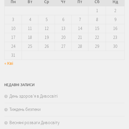
Пн
Вт
Ср
Чт
Пт
Сб
Нд
1
2
3
4
5
6
7
8
9
10
11
12
13
14
15
16
17
18
19
20
21
22
23
24
25
26
27
28
29
30
31
« Кві
НЕДАВНІ ЗАПИСИ
День здоров’я в Дивосвіті
Тиждень безпеки
Весняні розваги Дивосвіту