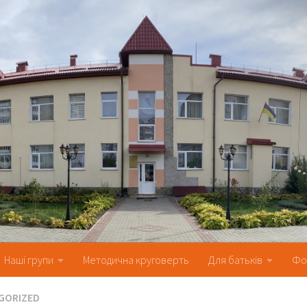
Наші групи
Методична круговерть
Для батьків
Фо
GORIZED