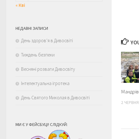
« Кві
НЕДАВНІ ЗАПИСИ
День здоров’я в Дивосвіті
YOU
Тиждень безпеки
Весняні розваги Дивосвіту
Інтелектуальна ігротека
Мандрів
День Святого Миколая в Дивосвіті
2 ЧЕРВНЯ
МИ Є У ФЕЙСБУЦІ! СЛІДКУЙ: