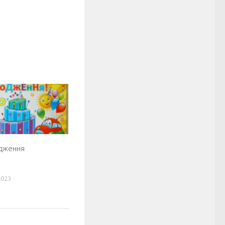
дження
2023