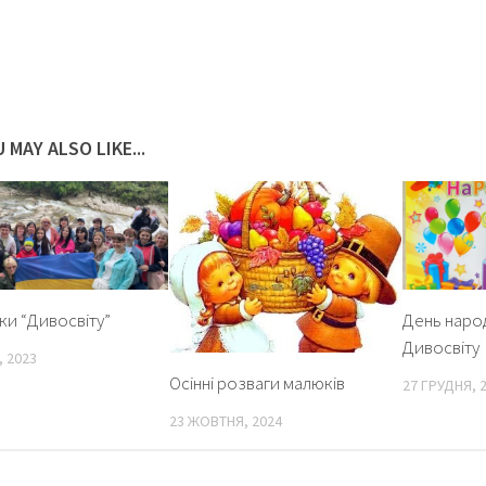
 MAY ALSO LIKE...
ки “Дивосвіту”
День наро
Дивосвіту
, 2023
Осінні розваги малюків
27 ГРУДНЯ, 
23 ЖОВТНЯ, 2024