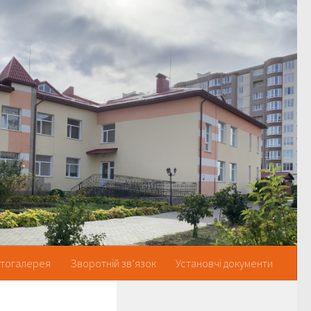
тогалерея
Зворотній зв’язок
Установчі документи