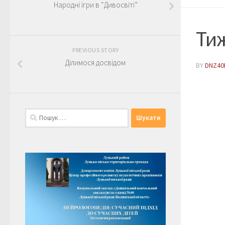
Народні ігри в “Дивосвіті”
Тиж
PREVIOUS STORY
Ділимося досвідом
BY
DNZ40
Пошук: